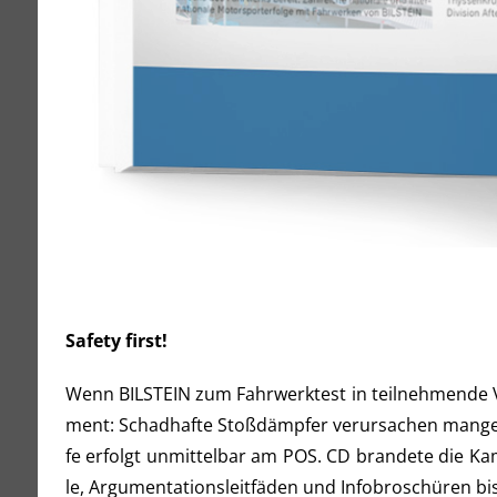
Safe­ty first!
Wenn BILSTEIN zum Fahr­werk­test in teil­neh­men­de Ver
ment: Schad­haf­te Stoß­dämp­fer ver­ur­sa­chen man­gel
fe erfolgt unmit­tel­bar am POS. CD bran­de­te die Kam­
le, Argu­men­ta­ti­ons­leit­fä­den und Info­bro­schü­re