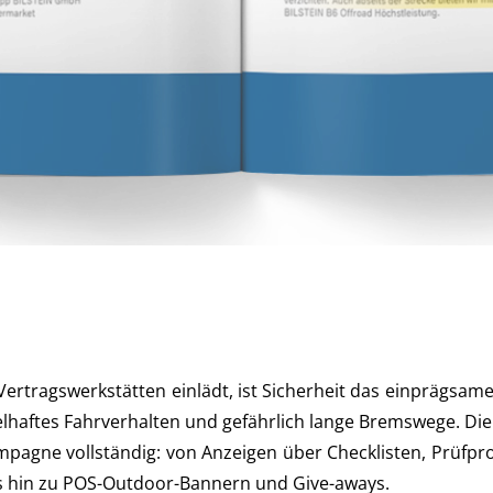
­trags­werk­stät­ten ein­lädt, ist Sicher­heit das ein­präg­sa­m
­haf­tes Fahr­ver­hal­ten und gefähr­lich lan­ge Brems­we­ge. Die
pa­gne voll­stän­dig: von Anzei­gen über Check­lis­ten, Prüf­pro­
n bis hin zu POS-Out­door-Ban­nern und Give-aways.