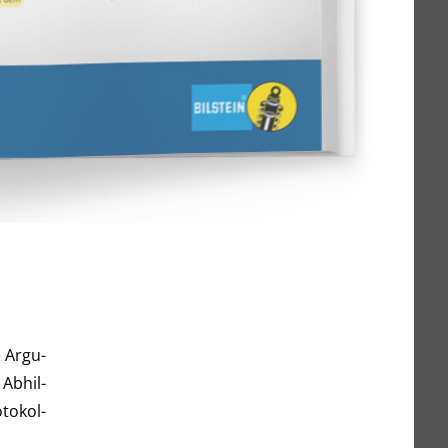
e Argu­
 Abhil­
to­kol­