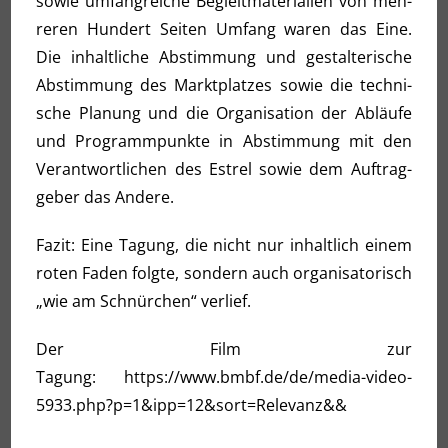
sowie umfang­rei­che Begleit­ma­te­ria­li­en von meh­
re­ren Hun­dert Sei­ten Umfang waren das Eine.
Die inhalt­li­che Abstim­mung und gestal­te­ri­sche
Abstim­mung des Markt­plat­zes sowie die tech­ni­
sche Pla­nung und die Orga­ni­sa­ti­on der Abläu­fe
und Pro­gramm­punk­te in Abstim­mung mit den
Ver­ant­wort­li­chen des Est­rel sowie dem Auf­trag­
ge­ber das Andere.
Fazit: Eine Tagung, die nicht nur inhalt­lich einem
roten Faden folg­te, son­dern auch orga­ni­sa­to­risch
„wie am Schnür­chen“ verlief.
Der Film zur
Tagung:
https://www.bmbf.de/de/media-video-
5933.php?p=1&ipp=12&sort=Relevanz&&