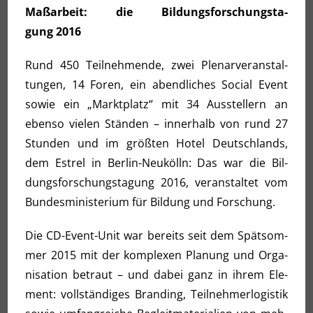
Maß­ar­beit: die Bil­dungs­for­schungs­ta­
gung 2016
Rund 450 Teil­neh­men­de, zwei Ple­nar­ver­an­stal­
tun­gen, 14 Foren, ein abend­li­ches Social Event
sowie ein „Markt­platz“ mit 34 Aus­stel­lern an
eben­so vie­len Stän­den – inner­halb von rund 27
Stun­den und im größ­ten Hotel Deutsch­lands,
dem Est­rel in Ber­lin-Neu­kölln: Das war die Bil­
dungs­for­schungs­ta­gung 2016, ver­an­stal­tet vom
Bun­des­mi­nis­te­ri­um für Bil­dung und Forschung.
Die CD-Event-Unit war bereits seit dem Spät­som­
mer 2015 mit der kom­ple­xen Pla­nung und Orga­
ni­sa­ti­on betraut – und dabei ganz in ihrem Ele­
ment: voll­stän­di­ges Bran­ding, Teil­neh­mer­lo­gis­tik