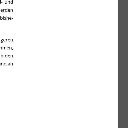
d- und
wer­den
bis­he­
­ge­ren
eh­men,
 In den
t und an