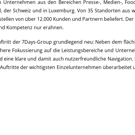
ten Unter­neh­men aus den Berei­chen Presse‑, Medien‑, Foo
land, der Schweiz und in Luxem­burg. Von 35 Stand­or­ten aus 
stel­len von über 12.000 Kun­den und Part­nern belie­fert. Der 
ke und Kom­pe­tenz nur erahnen.
­auf­tritt der 7Days-Group grund­le­gend neu: Neben dem flä­chi
he­re Fokus­sie­rung auf die Leis­tungs­be­rei­che und Unter­n
 eine kla­re und damit auch nut­zer­freund­li­che Navi­ga­ti­on.
 Auf­trit­te der wich­tigs­ten Ein­zel­un­ter­neh­men über­ar­bei­te