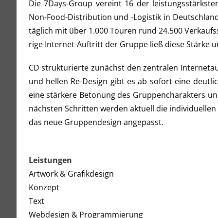
Die 7Days-Group ver­eint 16 der leis­tungs­stärks­
Non-Food-Dis­tri­bu­ti­on und ‑Logis­tik in Deutsch­
täg­lich mit über 1.000 Tou­ren rund 24.500 Ver­kaufs­
ri­ge Inter­net-Auf­tritt der Grup­pe ließ die­se Stär­
CD struk­tu­rier­te zunächst den zen­tra­len Inter­net
und hel­len Re-Design gibt es ab sofort eine deut­li­c
eine stär­ke­re Beto­nung des Grup­pen­cha­rak­ters und
nächs­ten Schrit­ten wer­den aktu­ell die indi­vi­du­el­len
das neue Grup­pen­de­sign angepasst.
Leistungen
Artwork & Grafikdesign
Konzept
Text
Webdesign & Programmierung