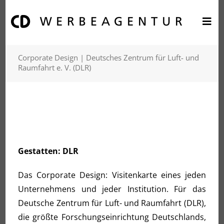
Corporate Design | Deutsches Zentrum für Luft- und
Raumfahrt e. V. (DLR)
Gestat­ten: DLR
Das Cor­po­ra­te Design: Visi­ten­kar­te eines jeden
Unter­neh­mens und jeder Insti­tu­ti­on. Für das
Deut­sche Zen­trum für Luft- und Raum­fahrt (DLR),
die größ­te For­schungs­ein­rich­tung Deutsch­lands,