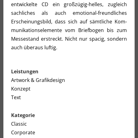
ent­wi­ckel­te CD ein groß­zü­gig-hel­les, zugleich
sach­li­ches als auch emo­tio­nal-freund­li­ches
Erschei­nungs­bild, dass sich auf sämt­li­che Kom­
mu­ni­ka­ti­ons­ele­men­te vom Brief­bo­gen bis zum
Mes­se­stand erstreckt. Nicht nur spa­cig, son­dern
auch über­aus luftig.
Leistungen
Artwork & Grafikdesign
Konzept
Text
Kategorie
Classic
Corporate