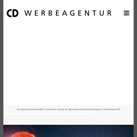
Virtuelles Satellitenmodell I Fraunhofer Institut für Naturwissenschaftlich-Technische Trendanalysen INT